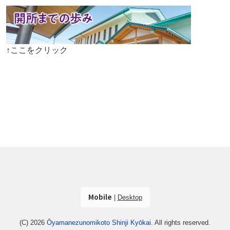
↑ここをクリック
Mobile
|
Desktop
(C) 2026
Ōyamanezunomikoto Shinji Kyōkai
. All rights reserved.